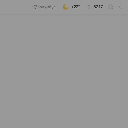
Колумбус
+22°
82.17