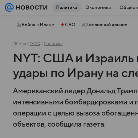
Политика
Экономика
Общест
Война в Иране
СВО
Топливный кризис
16 мая
ТАСС
Политика
NYT: США и Израиль 
удары по Ирану на с
Американский лидер Дональд Трамп 
интенсивными бомбардировками и 
операции с целью вывоза обогащенн
объектов, сообщила газета.