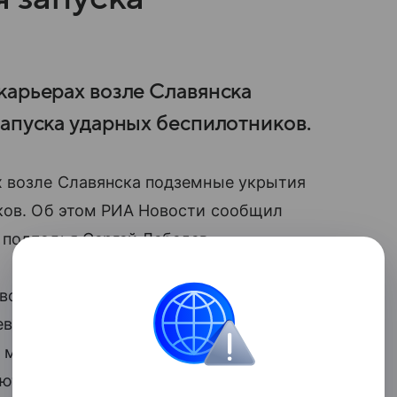
карьерах возле Славянска
запуска ударных беспилотников.
х возле Славянска подземные укрытия
иков. Об этом РИА Новости сообщил
 подполья Сергей Лебедев.
 войск ВСУ используют пещеры,
еву территории Донецкой Народной
 момента подготовки к вылету, после
ют.