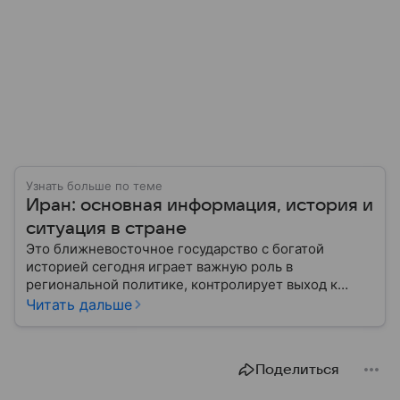
Узнать больше по теме
Иран: основная информация, история и
ситуация в стране
Это ближневосточное государство с богатой
историей сегодня играет важную роль в
региональной политике, контролирует выход к
Персидскому заливу и Ормузскому проливу, а также
Читать дальше
остается одним из крупнейших производителей
нефти и газа. В материале — главное об Иране.
Поделиться