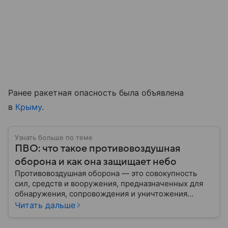
Ранее ракетная опасность была объявлена
в
Крыму
.
Узнать больше по теме
ПВО: что такое противовоздушная
оборона и как она защищает небо
Противовоздушная оборона — это совокупность
сил, средств и вооружения, предназначенных для
обнаружения, сопровождения и уничтожения
средств воздушного нападения. Современные
Читать дальше
системы ПВО считаются одним из ключевых
элементов обеспечения национальной