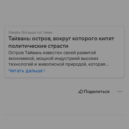
Узнать больше по теме
Тайвань: остров, вокруг которого кипят
политические страсти
Остров Тайвань известен своей развитой
экономикой, мощной индустрией высоких
технологий и живописной природой, которая
сочетает в себе современные мегаполисы и горные
Читать дальше
массивы. Конфликт вокруг его статуса остается
одним из главных источников противостояния в
Восточной Азии: собрали главное об этом
Поделиться
необычном регионе.