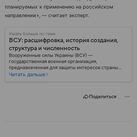
планируемых к применению на российском
направлении», — считает эксперт.
Узнать больше по теме
ВСУ: расшифровка, история создания,
структура и численность
Вооруженные силы Украины (ВСУ) —
государственная военная организация,
предназначенная для защиты интересов страны
военным путем. Была создана после
Читать дальше
провозглашения независимости Украины в 1991
году. В материале — главное по теме.
Поделиться