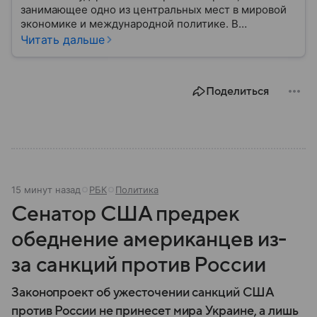
занимающее одно из центральных мест в мировой
экономике и международной политике. В
материале — основные сведения об этой стране.
Читать дальше
Поделиться
15 минут назад
РБК
Политика
Сенатор США предрек
обеднение американцев из-
за санкций против России
Законопроект об ужесточении санкций США
против России не принесет мира Украине, а лишь