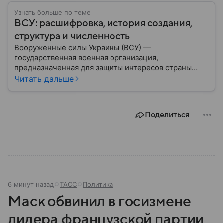
Узнать больше по теме
ВСУ: расшифровка, история создания,
структура и численность
Вооруженные силы Украины (ВСУ) —
государственная военная организация,
предназначенная для защиты интересов страны
военным путем. Была создана после
Читать дальше
провозглашения независимости Украины в 1991
году. В материале — главное по теме.
Поделиться
6 минут назад
ТАСС
Политика
Маск обвинил в госизмене
лидера французской партии