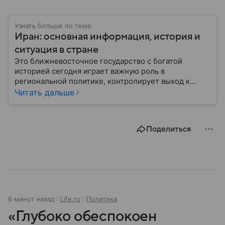
Узнать больше по теме
Иран: основная информация, история и
ситуация в стране
Это ближневосточное государство с богатой
историей сегодня играет важную роль в
региональной политике, контролирует выход к
Персидскому заливу и Ормузскому проливу, а также
Читать дальше
остается одним из крупнейших производителей
нефти и газа. В материале — главное об Иране.
Поделиться
6 минут назад
Life.ru
Политика
«Глубоко обеспокоен