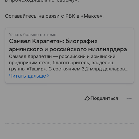
Оставайтесь на связи с РБК в «Максе».
Узнать больше по теме
Самвел Карапетян: биография
армянского и российского миллиардера
Самвел Карапетян — российский и армянский
предприниматель, благотворитель, владелец
группы «Ташир». С состоянием 3,2 млрд долларов
находится на 44 строчке в списке отечественных
Читать дальше
миллиардеров Forbes 2025 года. Детали биографии
бизнесмена — в этом материале.
Поделиться