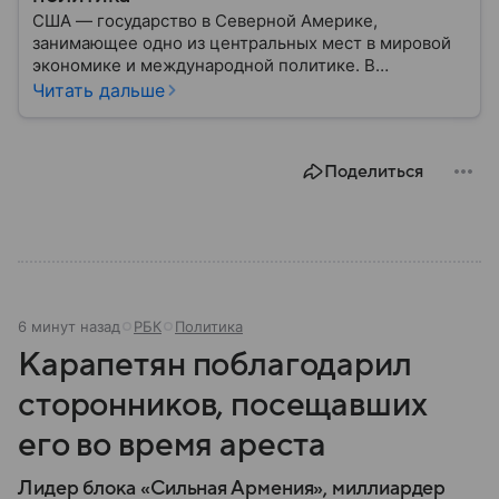
США — государство в Северной Америке,
занимающее одно из центральных мест в мировой
экономике и международной политике. В
материале — основные сведения об этой стране.
Читать дальше
Поделиться
6 минут назад
РБК
Политика
Карапетян поблагодарил
сторонников, посещавших
его во время ареста
Лидер блока «Сильная Армения», миллиардер