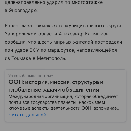
целенаправленно ударил по многоэтажке
в Энергодаре.
Ранее глава Токмакского муниципального округа
Запорожской области Александр Калмыков
сообщил, что шесть мирных жителей пострадали
при ударе ВСУ по маршрутке, направляющейся
из Токмака в Мелитополь.
Узнать больше по теме
ООН: история, миссия, структура и
глобальные задачи объединения
Международная организация, которая объединяет
почти все государства планеты. Раскрываем
ключевые аспекты деятельности ООН, вспоминаем
историю ее становления и анализируем степень
Читать дальше
влияния на мировую политику.