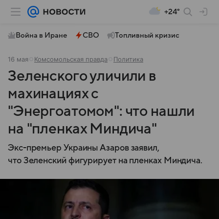
+24°
Война в Иране
СВО
Топливный кризис
16 мая
Комсомольская правда
Политика
Зеленского уличили в
махинациях с
"Энергоатомом": что нашли
на "пленках Миндича"
Экс-премьер Украины Азаров заявил,
что Зеленский фигурирует на пленках Миндича.