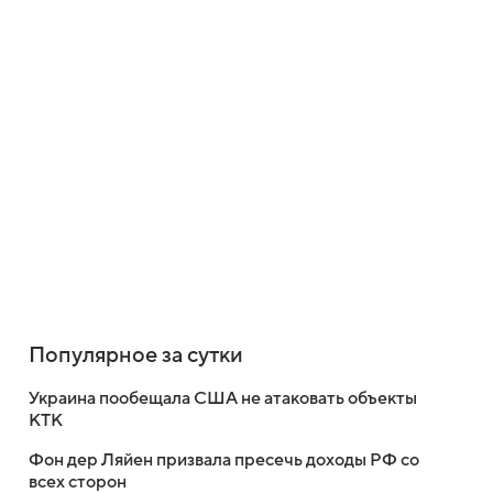
Популярное за сутки
Украина пообещала США не атаковать объекты
КТК
Фон дер Ляйен призвала пресечь доходы РФ со
всех сторон