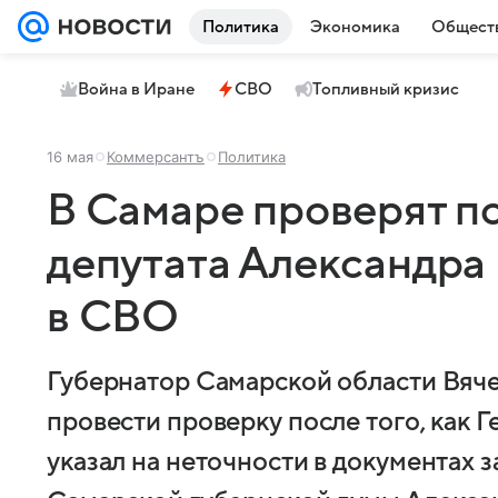
Политика
Экономика
Общест
Война в Иране
СВО
Топливный кризис
16 мая
Коммерсантъ
Политика
В Самаре проверят п
депутата Александра
в СВО
Губернатор Самарской области Вяч
провести проверку после того, как 
указал на неточности в документах 