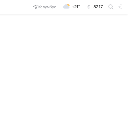
Колумбус
+21°
82.17