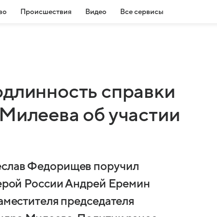
во
Происшествия
Видео
Все сервисы
одлинность справки
 Милеева об участии
еслав Федорищев поручил
Герой России Андрей Еремин
заместителя председателя