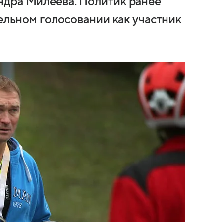
ндра Милеева. Политик ранее
тельном голосовании как участник