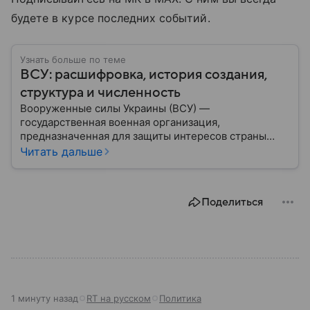
будете в курсе последних событий.
Узнать больше по теме
ВСУ: расшифровка, история создания,
структура и численность
Вооруженные силы Украины (ВСУ) —
государственная военная организация,
предназначенная для защиты интересов страны
военным путем. Была создана после
Читать дальше
провозглашения независимости Украины в 1991
году. В материале — главное по теме.
Поделиться
1 минуту назад
RT на русском
Политика