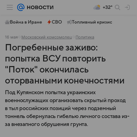
+32°
Война в Иране
СВО
Топливный кризис
16 мая
Московский комсомолец
Политика
Погребенные заживо:
попытка ВСУ повторить
"Поток" окончилась
оторванными конечностями
Под Купянском попытка украинских
военнослужащих организовать скрытый проход
в тыл российских позиций через подземный
тоннель обернулась гибелью личного состава из-
за внезапного обрушения грунта.