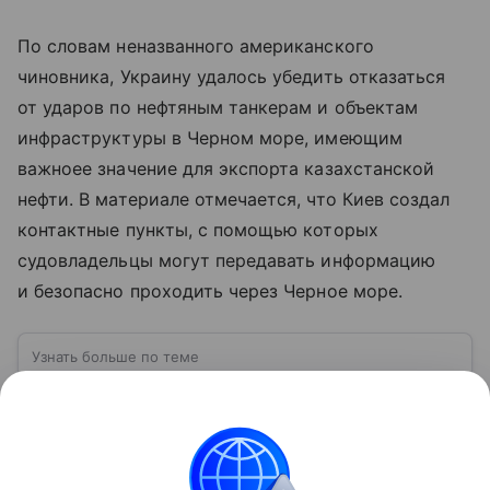
По словам неназванного американского
чиновника, Украину удалось убедить отказаться
от ударов по нефтяным танкерам и объектам
инфраструктуры в Черном море, имеющим
важноее значение для экспорта казахстанской
нефти. В материале отмечается, что Киев создал
контактные пункты, с помощью которых
судовладельцы могут передавать информацию
и безопасно проходить через Черное море.
Узнать больше по теме
США: ключевые факты, история и
политика
США — государство в Северной Америке,
занимающее одно из центральных мест в мировой
экономике и международной политике. В