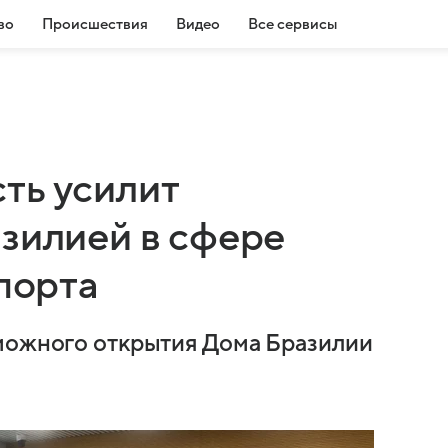
во
Происшествия
Видео
Все сервисы
ть усилит
азилией в сфере
спорта
зможного открытия Дома Бразилии