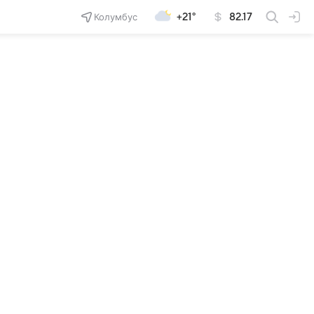
Колумбус
+21°
82.17