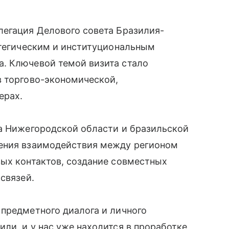
легация Делового совета Бразилия-
атегическим и институциональным
. Ключевой темой визита стало
в торгово-экономической,
ерах.
ва Нижегородской области и бразильской
ления взаимодействия между регионом
вых контактов, создание совместных
связей.
предметного диалога и личного
ли, и у нас уже находится в проработке