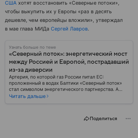
США
хотят восстановить «Северные потоки»,
чтобы выкупить их у Европы «раз в десять
дешевле, чем европейцы вложили», утверждал
в мае глава МИДа
Сергей Лавров
.
Узнать больше по теме
«Северный поток»: энергетический мост
между Россией и Европой, пострадавший
из-за диверсии
Артерия, по которой газ России питал ЕС:
проложенный в водах Балтики «Северный поток»
стал символом энергетического партнерства. А
через время — политического противостояния: в
Читать дальше
2022 году серия взрывов прекратила его работу,
оставив Европу без газа, а мир — без ответов.
Собрали главное, что известно о Nord Stream
Поделиться
сегодня.