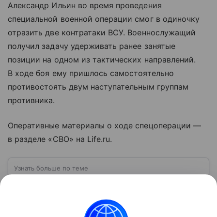
Александр Ильин во время проведения
специальной военной операции смог в одиночку
отразить две контратаки ВСУ. Военнослужащий
получил задачу удерживать ранее занятые
позиции на одном из тактических направлений.
В ходе боя ему пришлось самостоятельно
противостоять двум наступательным группам
противника.
Оперативные материалы о ходе спецоперации —
в разделе «СВО» на Life.ru.
Узнать больше по теме
ВСУ: расшифровка, история создания,
структура и численность
Вооруженные силы Украины (ВСУ) —
государственная военная организация,