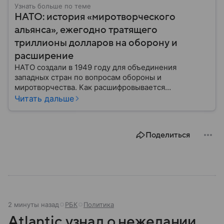
Узнать больше по теме
НАТО: история «миротворческого
альянса», ежегодно тратящего
триллионы долларов на оборону и
расширение
НАТО создали в 1949 году для объединения
западных стран по вопросам обороны и
миротворчества. Как расшифровывается
аббревиатура, для чего задумывали группировку и к
Читать дальше
каким последствиям привела деятельность альянса
— читайте в материале.
Поделиться
2 минуты назад
РБК
Политика
Atlantic узнал о нежелании