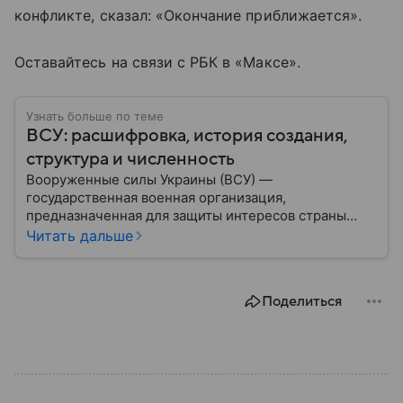
конфликте, сказал: «Окончание приближается».
Оставайтесь на связи с РБК в «Максе».
Узнать больше по теме
ВСУ: расшифровка, история создания,
структура и численность
Вооруженные силы Украины (ВСУ) —
государственная военная организация,
предназначенная для защиты интересов страны
военным путем. Была создана после
Читать дальше
провозглашения независимости Украины в 1991
году. В материале — главное по теме.
Поделиться