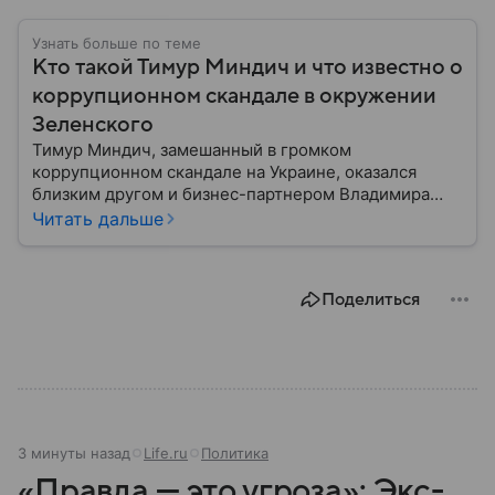
Узнать больше по теме
Кто такой Тимур Миндич и что известно о
коррупционном скандале в окружении
Зеленского
Тимур Миндич, замешанный в громком
коррупционном скандале на Украине, оказался
близким другом и бизнес-партнером Владимира
Зеленского. Совладелец фирмы «Квартал 95» уже
Читать дальше
покинул Украину. Больше о Тимуре Миндиче,
которого называют «кошельком» Владимира
Зеленского — в этом материале.
Поделиться
3 минуты назад
Life.ru
Политика
«Правда — это угроза»: Экс-