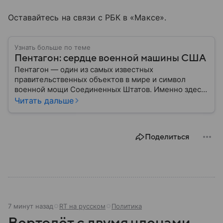
Оставайтесь на связи с РБК в «Максе».
Узнать больше по теме
Пентагон: сердце военной машины США
Пентагон — один из самых известных
правительственных объектов в мире и символ
военной мощи Соединенных Штатов. Именно здесь
располагается штаб-квартира Министерства
Читать дальше
обороны США, где принимаются ключевые решения
по вопросам национальной безопасности,
оборонной политики и военных операций.
Поделиться
7 минут назад
RT на русском
Политика