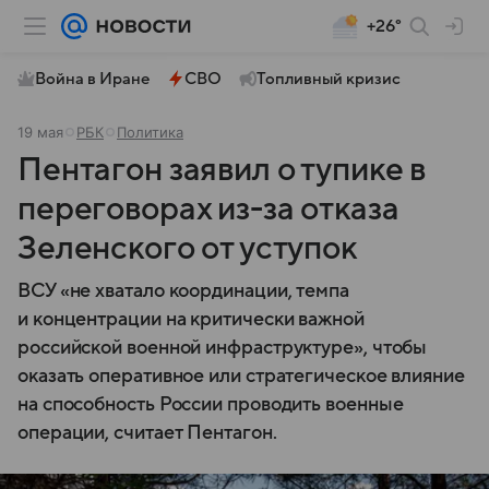
+26°
Война в Иране
СВО
Топливный кризис
19 мая
РБК
Политика
Пентагон заявил о тупике в
переговорах из-за отказа
Зеленского от уступок
ВСУ «не хватало координации, темпа
и концентрации на критически важной
российской военной инфраструктуре», чтобы
оказать оперативное или стратегическое влияние
на способность России проводить военные
операции, считает Пентагон.