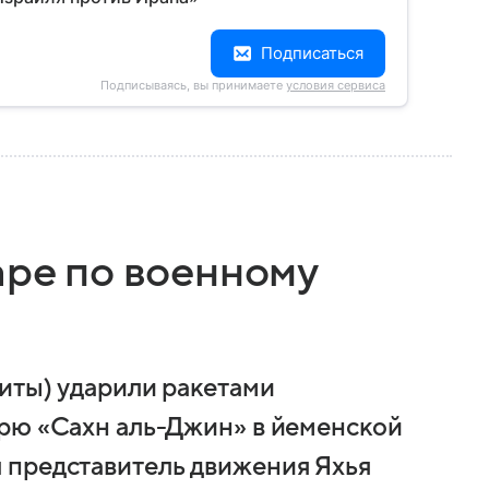
Подписаться
Подписываясь, вы принимаете
условия сервиса
аре по военному
иты) ударили ракетами
рю «Сахн аль-Джин» в йеменской
 представитель движения Яхья