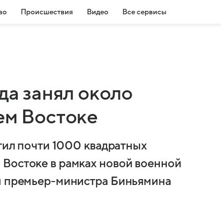
во
Происшествия
Видео
Все сервисы
да занял около
ем Востоке
атил почти 1000 квадратных
Востоке в рамках новой военной
ом премьер-министра Биньямина