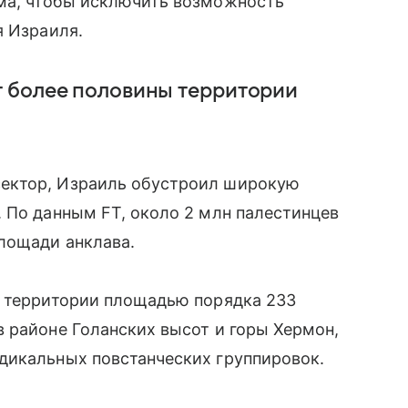
ома, чтобы исключить возможность
я Израиля.
т более половины территории
ектор, Израиль обустроил широкую
 По данным FT, около 2 млн палестинцев
лощади анклава.
а территории площадью порядка 233
 районе Голанских высот и горы Хермон,
дикальных повстанческих группировок.