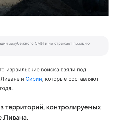
ации зарубежного СМИ и не отражает позицию
что израильские войска взяли под
 Ливане и
Сирии
, которые составляют
года.
из территорий, контролируемых
е Ливана.