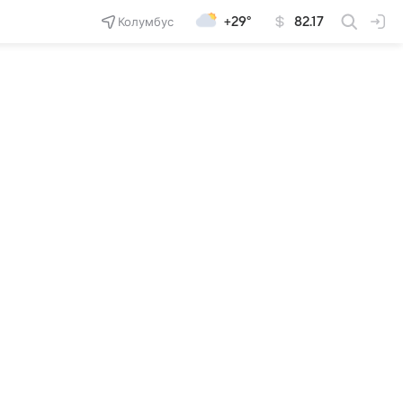
Колумбус
+29°
82.17