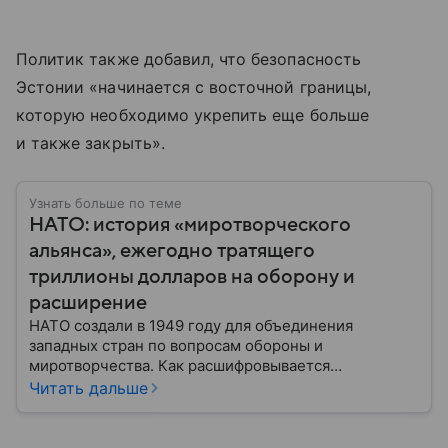
Политик также добавил, что безопасность
Эстонии «начинается с восточной границы,
которую необходимо укрепить еще больше
и также закрыть».
Узнать больше по теме
НАТО: история «миротворческого
альянса», ежегодно тратящего
триллионы долларов на оборону и
расширение
НАТО создали в 1949 году для объединения
западных стран по вопросам обороны и
миротворчества. Как расшифровывается
аббревиатура, для чего задумывали группировку и к
Читать дальше
каким последствиям привела деятельность альянса
— читайте в материале.