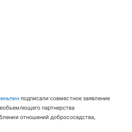
зиньпин
подписали совместное заявление
сеобъемлющего партнерства
ублении отношений добрососедства,