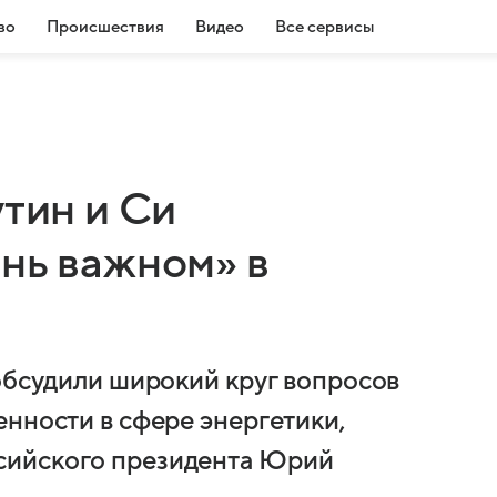
во
Происшествия
Видео
Все сервисы
утин и Си
нь важном» в
 обсудили широкий круг вопросов
енности в сфере энергетики,
сийского президента Юрий