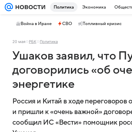
Политика
Экономика
Общест
Война в Иране
СВО
Топливный кризис
20 мая
РБК
Политика
Ушаков заявил, что П
договорились «об оче
энергетике
Россия и Китай в ходе переговоров
и пришли к «очень важной» договор
сообщил ИС «Вести» помощник рос