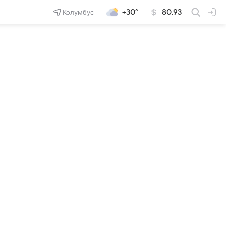
Колумбус
+30°
80.93