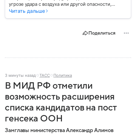
угрозе удара с воздуха или другой опасности,
требующей немедленного укрытия. В последние
Читать дальше
годы этот сигнал стал хорошо знаком жителям
многих российских регионов, однако далеко не все
знают, как правильно действовать после его
Поделиться
объявления. В материале рассказываем, что
означает воздушная тревога, как звучит сирена,
какие действия рекомендуют в МЧС и что делать
после отбоя.
3 минуты назад
ТАСС
Политика
В МИД РФ отметили
возможность расширения
списка кандидатов на пост
генсека ООН
Замглавы министерства Александр Алимов