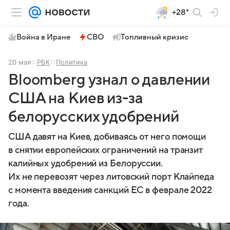
+28°
Война в Иране
СВО
Топливный кризис
20 мая
РБК
Политика
Bloomberg узнал о давлении
США на Киев из-за
белорусских удобрений
США давят на Киев, добиваясь от него помощи
в снятии европейских ограничений на транзит
калийных удобрений из Белоруссии.
Их не перевозят через литовский порт Клайпеда
с момента введения санкций ЕС в феврале 2022
года.