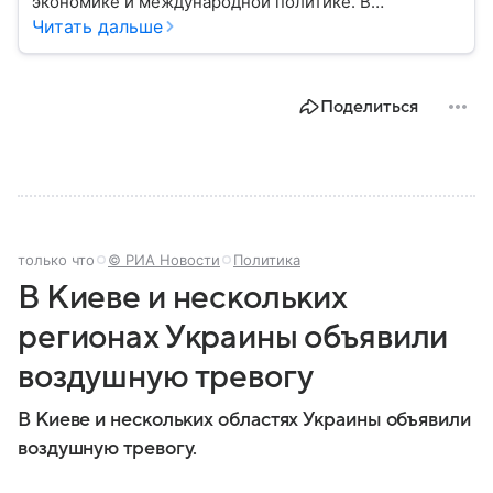
экономике и международной политике. В
материале — основные сведения об этой стране.
Читать дальше
Поделиться
только что
© РИА Новости
Политика
В Киеве и нескольких
регионах Украины объявили
воздушную тревогу
В Киеве и нескольких областях Украины объявили
воздушную тревогу.