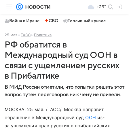
+29°
Война в Иране
СВО
Топливный кризис
25 мая
ТАСС
Политика
РФ обратится в
Международный суд ООН в
связи с ущемлением русских
в Прибалтике
В МИД России отметили, что попытки решить этот
вопрос путем переговоров ни к чему не привели.
МОСКВА, 25 мая. /ТАСС/. Москва направит
обращение в Международный суд
ООН
из-
за ущемления прав русских в прибалтийских