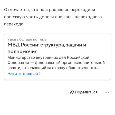
Отмечается, что пострадавшие переходили
проезжую часть дороги вне зоны пешеходного
перехода.
Узнать больше по теме
МВД России: структура, задачи и
полномочия
Министерство внутренних дел Российской
Федерации — федеральный орган исполнительной
власти, отвечающий за охрану общественного
порядка, борьбу с преступностью, обеспечение
Читать дальше
безопасности граждан и реализацию
государственной политики в сфере внутренних дел.
В материале рассказываем, чем занимается МВД
Поделиться
России, какие задачи выполняет министерство, как
устроена его структура, кто возглавляет ведомство
и какие полномочия оно имеет.