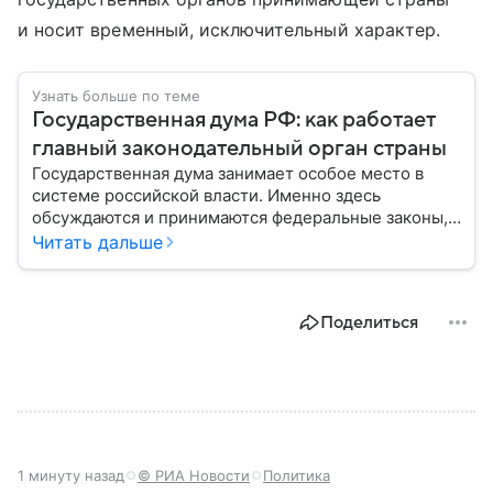
и носит временный, исключительный характер.
Узнать больше по теме
Государственная дума РФ: как работает
главный законодательный орган страны
Государственная дума занимает особое место в
системе российской власти. Именно здесь
обсуждаются и принимаются федеральные законы,
определяющие развитие государства, экономики и
Читать дальше
социальной сферы. Через нижнюю палату
парламента проходят важнейшие решения,
затрагивающие жизнь миллионов граждан.
Поделиться
Разбираемся, как устроена Госдума, какие
полномочия она имеет и как формируется ее
состав.
1 минуту назад
© РИА Новости
Политика