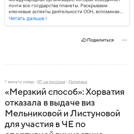
почти все государства планеты. Раскрываем
ключевые аспекты деятельности ООН, вспоминаем
историю ее становления и анализируем степень
Читать дальше
влияния на мировую политику.
Поделиться
1 минуту назад
RT на русском
Политика
«Мерзкий способ»: Хорватия
отказала в выдаче виз
Мельниковой и Листуновой
для участия в ЧЕ по