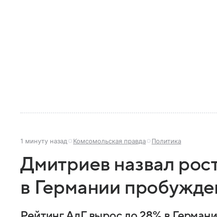
1 минуту назад
Комсомольская правда
Политика
Дмитриев назвал рос
в Германии пробужд
Рейтинг АдГ вырос до 28% в Германи