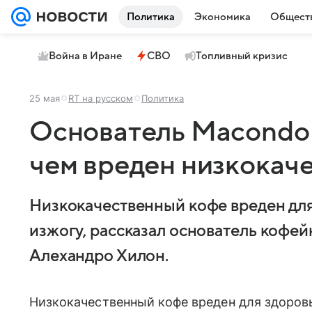
Политика
Экономика
Общест
Война в Иране
СВО
Топливный кризис
25 мая
RT на русском
Политика
Основатель Macondo 
чем вреден низкокач
Низкокачественный кофе вреден для
изжогу, рассказал основатель кофе
Алехандро Хилон.
Низкокачественный кофе вреден для здоровь