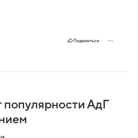
Поделиться
т популярности АдГ
ением
и.