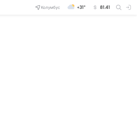
Колумбус
+31°
81.41