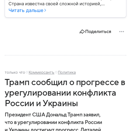
Страна известна своей сложной историей,
культурным наследием и особым
Читать дальше
внешнеполитическим курсом. В этом материале
разберем, где находится Сербия, чем она известна,
как устроена ее экономика и какую роль это
Поделиться
государство играет сегодня.
только что
Коммерсантъ
Политика
Трамп сообщил о прогрессе в
урегулировании конфликта
России и Украины
Президент США Дональд Трамп заявил,
что в урегулировании конфликта России
и Украины достигнут прогресс. Деталей