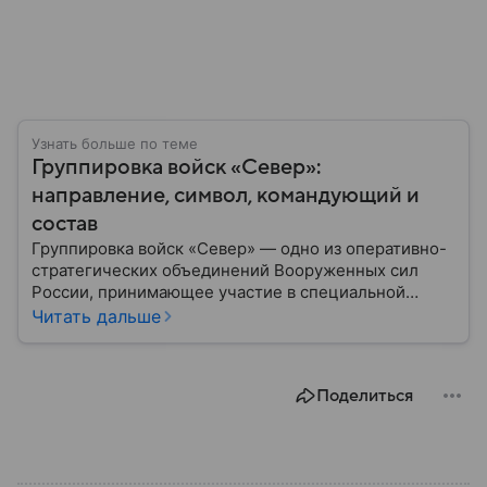
Узнать больше по теме
Группировка войск «Север»:
направление, символ, командующий и
состав
Группировка войск «Север» — одно из оперативно-
стратегических объединений Вооруженных сил
России, принимающее участие в специальной
военной операции. Была сформирована для
Читать дальше
выполнения задач на северном участке зоны
боевых действий и объединяет соединения
различных видов и родов войск. В материале —
Поделиться
главное о ней.