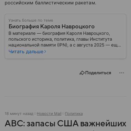
российским баллистическим ракетам.
Узнать больше по теме
Биография Кароля Навроцкого
В материале — биография Кароля Навроцкого,
польского историка, политика, главы Института
национальной памяти (IPN), а с августа 2025 — еще
и президента Польши. Собрали главные детали его
Читать дальше
биографии, карьеры и взглядов.
Поделиться
18 минут назад
Новости Mail
Политика
ABC: запасы США важнейших