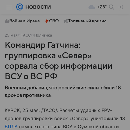
+23°
Война в Иране
СВО
Топливный кризис
25 мая
ТАСС
Политика
Командир Гатчина:
группировка «Север»
сорвала сбор информации
ВСУ о ВС РФ
Военный добавил, что российские силы сбили 18
дронов противника.
КУРСК, 25 мая. /ТАСС/. Расчеты ударных FPV-
дронов группировки войск «Север» уничтожили 18
БПЛА
самолетного типа ВСУ в Сумской области