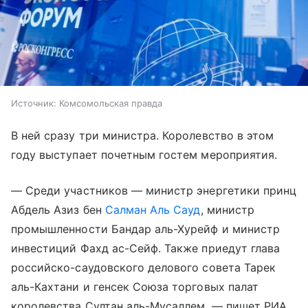
Источник:
Комсомольская правда
В ней сразу три министра. Королевство в этом
году выступает почетным гостем мероприятия.
— Среди участников — министр энергетики принц
Абдель Азиз бен
Салман Аль Сауд
, министр
промышленности Бандар аль-Хурейф и министр
инвестиций Фахд ас-Сейф. Также приедут глава
российско-саудовского делового совета Тарек
аль-Кахтани и генсек Союза торговых палат
королевства Султан аль-Мусаллем, — пишет РИА