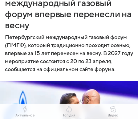
международный газовый
форум впервые перенесли на
весну
Петербургский международный газовый форум
(ПМГФ), который традиционно проходит осенью,
впервые за 15 лет перенесен на весну. В 2027 году
мероприятие состоится с 20 по 23 апреля,
сообщается на официальном сайте форума.
Актуальное
Топ дня
Видео
Выберите комментарий
Выберите комментарий
Выберите комментарий