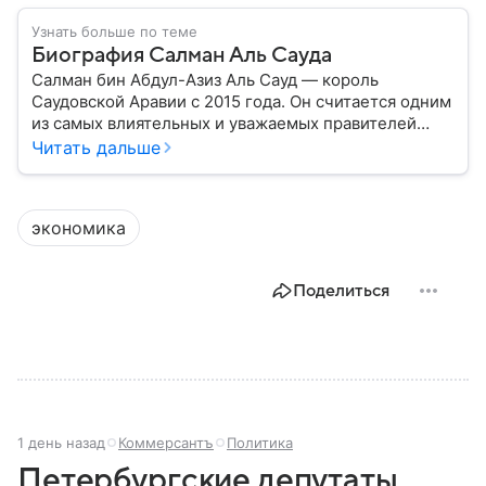
Узнать больше по теме
Биография Салман Аль Сауда
Салман бин Абдул-Азиз Аль Сауд — король
Саудовской Аравии с 2015 года. Он считается одним
из самых влиятельных и уважаемых правителей
арабского мира. В материале — ключевые моменты
Читать дальше
жизни политика, его семье, карьере и личной
жизни.
экономика
Поделиться
1 день назад
Коммерсантъ
Политика
Петербургские депутаты