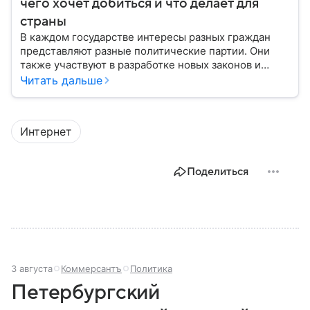
чего хочет добиться и что делает для
страны
В каждом государстве интересы разных граждан
представляют разные политические партии. Они
также участвуют в разработке новых законов и
помогают управлять страной. Некоторые из них
Читать дальше
играют совсем небольшую роль на политической
арене, другие годами набирают большинство в
парламенте и в органах местного самоуправления.
Интернет
Вспоминаем, как партия «Единая Россия» стала
такой, какой ее знают в 2026 году.
Поделиться
3 августа
Коммерсантъ
Политика
Петербургский