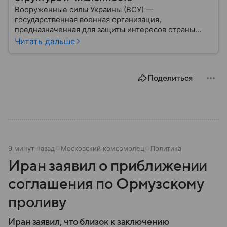
Вооруженные силы Украины (ВСУ) —
государственная военная организация,
предназначенная для защиты интересов страны
военным путем. Была создана после
Читать дальше
провозглашения независимости Украины в 1991
году. В материале — главное по теме.
Поделиться
9 минут назад
Московский комсомолец
Политика
Иран заявил о приближении
соглашения по Ормузскому
проливу
Иран заявил, что близок к заключению