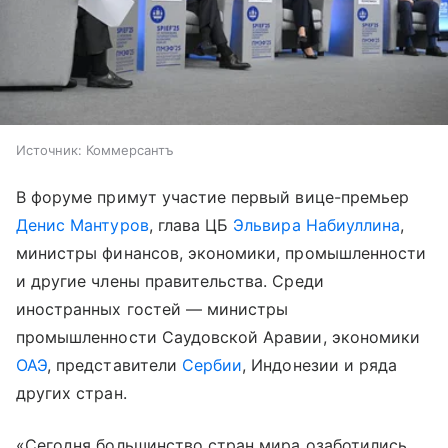
Источник:
Коммерсантъ
В форуме примут участие первый вице-премьер
Денис Мантуров
, глава ЦБ
Эльвира Набиуллина
,
министры финансов, экономики, промышленности
и другие члены правительства. Среди
иностранных гостей — министры
промышленности Саудовской Аравии, экономики
ОАЭ
, представители
Сербии
, Индонезии и ряда
других стран.
«Сегодня большинство стран мира озаботились