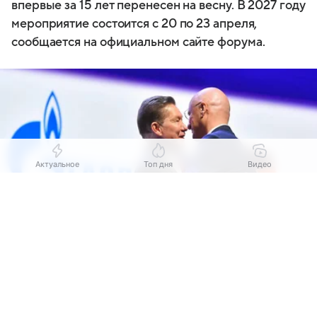
впервые за 15 лет перенесен на весну. В 2027 году
мероприятие состоится с 20 по 23 апреля,
сообщается на официальном сайте форума.
Актуальное
Топ дня
Видео
Выберите комментарий
Выберите комментарий
Выберите комментарий
Информация полезная и актуальная
Информация полезная и актуальная
Информация полезная и актуальная
Заголовок вводит в заблуждение
Заголовок вводит в заблуждение
Заголовок вводит в заблуждение
Источник:
Коммерсантъ
Материал содержит неполные данные
Материал содержит неполные данные
Материал содержит неполные данные
Как пояснили РБК Петербург в управлении