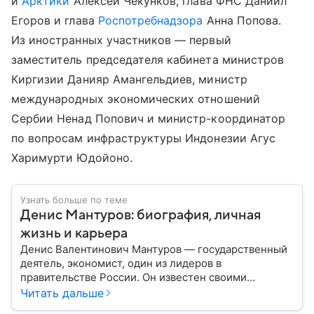
и
Арктики
Алексей Чекунков, глава ФНС Даниил
Егоров и глава
Роспотребнадзора
Анна Попова.
Из иностранных участников — первый
заместитель председателя кабинета министров
Киргизии Данияр Амангельдиев, министр
международных экономических отношений
Сербии Ненад Попович и министр-координатор
по вопросам инфраструктуры Индонезии Агус
Харимурти Юдойоно.
Узнать больше по теме
Денис Мантуров: биография, личная
жизнь и карьера
Денис Валентинович Мантуров — государственный
деятель, экономист, один из лидеров в
правительстве России. Он известен своими
амбициозными реформами, активным участием в
Читать дальше
развитии отечественного производства. Его путь —