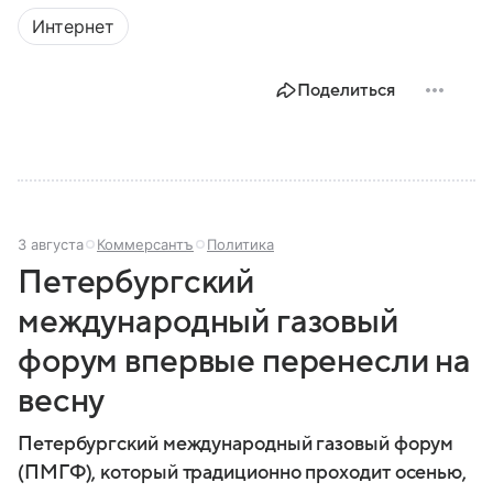
парламенте и в органах местного самоуправления.
Интернет
Вспоминаем, как партия «Единая Россия» стала
такой, какой ее знают в 2026 году.
Поделиться
3 августа
Коммерсантъ
Политика
Петербургский
международный газовый
форум впервые перенесли на
весну
Петербургский международный газовый форум
(ПМГФ), который традиционно проходит осенью,