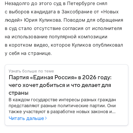
Незадолго до этого суд в Петербурге снял
с выборов кандидата в Заксобрание от «Новых
людей» Юрия Куликова. Поводом для обращения
в суд стало отсутствие согласия от исполнителя
на использование популярной композиции
в коротком видео, которое Куликов опубликовал
у себя на странице.
Узнать больше по теме
Партия «Единая Россия» в 2026 году:
чего хочет добиться и что делает для
страны
В каждом государстве интересы разных граждан
представляют разные политические партии. Они
также участвуют в разработке новых законов и
помогают управлять страной. Некоторые из них
Читать дальше
играют совсем небольшую роль на политической
арене, другие годами набирают большинство в