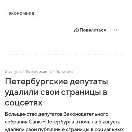
это история целеустремленности,
профессионального роста и влияния на ключевые
экономика
отрасли экономики России. Рассмотрим основные
этапы его жизни и карьеры.
Поделиться
5 августа
Коммерсантъ
Политика
Петербургские депутаты
удалили свои страницы в
соцсетях
Большинство депутатов Законодательного
собрания Санкт-Петербурга в ночь на 5 августа
удалили свои публичные страницы в социальных