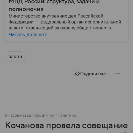
МВД России: структура, задачи и
полномочия
Министерство внутренних дел Российской
Федерации — федеральный орган исполнительной
власти, отвечающий за охрану общественного
порядка, борьбу с преступностью, обеспечение
Читать дальше
безопасности граждан и реализацию
государственной политики в сфере внутренних дел.
В материале рассказываем, чем занимается МВД
закон
России, какие задачи выполняет министерство, как
устроена его структура, кто возглавляет ведомство
и какие полномочия оно имеет.
Поделиться
6 часов назад
Sputnik.by
Политика
Кочанова провела совещание