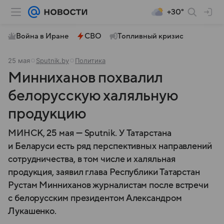
+30°
Война в Иране
СВО
Топливный кризис
25 мая
Sputnik.by
Политика
Минниханов похвалил
белорусскую халяльную
продукцию
МИНСК, 25 мая — Sputnik. У Татарстана
и Беларуси есть ряд перспективных направлений
сотрудничества, в том числе и халяльная
продукция, заявил глава Республики Татарстан
Рустам Минниханов журналистам после встречи
с белорусским президентом Александром
Лукашенко.