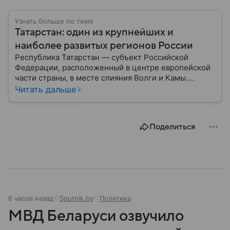
Узнать больше по теме
Татарстан: один из крупнейших и
наиболее развитых регионов России
Республика Татарстан — субъект Российской
Федерации, расположенный в центре европейской
части страны, в месте слияния Волги и Камы.
Регион считается одним из ведущих
Читать дальше
экономических, научных и культурных центров
России; также он известен развитой
промышленностью, богатым историческим
Поделиться
наследием, многонациональным населением и
столицей — Казанью. Собрали все самое главное.
6 часов назад
Sputnik.by
Политика
МВД Беларуси озвучило