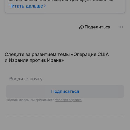
Персидскому заливу и Ормузскому проливу, а также
Читать дальше
остается одним из крупнейших производителей
нефти и газа. В материале — главное об Иране.
Поделиться
Следите за развитием темы «Операция США
и Израиля против Ирана»
Подписаться
Подписываясь, вы принимаете
условия сервиса