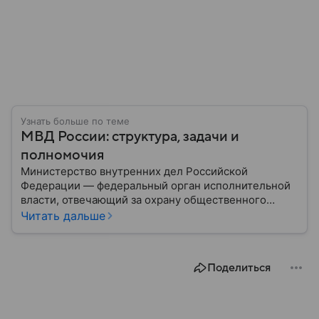
Узнать больше по теме
МВД России: структура, задачи и
полномочия
Министерство внутренних дел Российской
Федерации — федеральный орган исполнительной
власти, отвечающий за охрану общественного
порядка, борьбу с преступностью, обеспечение
Читать дальше
безопасности граждан и реализацию
государственной политики в сфере внутренних дел.
В материале рассказываем, чем занимается МВД
Поделиться
России, какие задачи выполняет министерство, как
устроена его структура, кто возглавляет ведомство
и какие полномочия оно имеет.