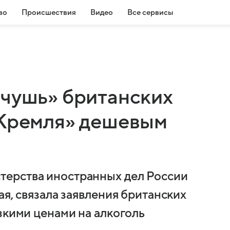
во
Происшествия
Видео
Все сервисы
«чушь» британских
 Кремля» дешевым
ерства иностранных дел России
ая, связала заявления британских
зкими ценами на алкоголь