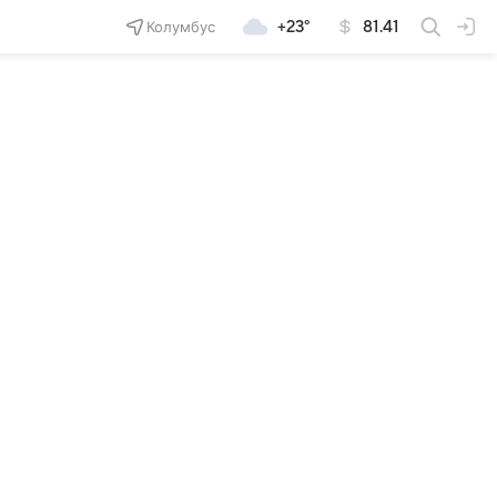
Колумбус
+23°
81.41