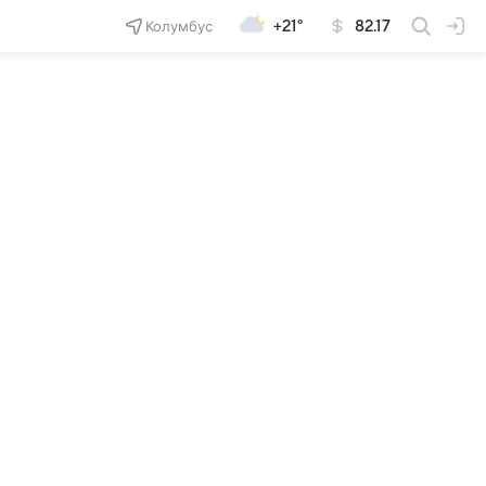
Колумбус
+21°
82.17