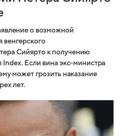
е
аявление о возможной
я венгерского
тера Сийярто к получению
 Index. Если вина экс-министра
 ему может грозить наказание
рех лет.