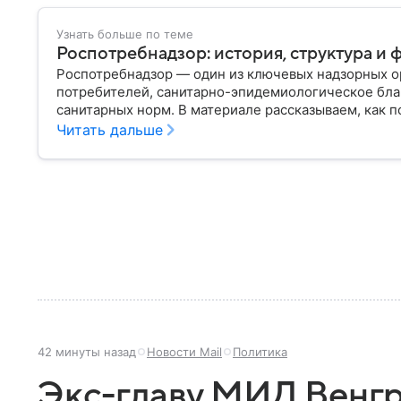
Узнать больше по теме
Роспотребнадзор: история, структура и 
Роспотребнадзор — один из ключевых надзорных ор
потребителей, санитарно-эпидемиологическое бла
санитарных норм. В материале рассказываем, как п
руководит им сегодня.
Читать дальше
42 минуты назад
Новости Mail
Политика
Экс-главу МИД Венг