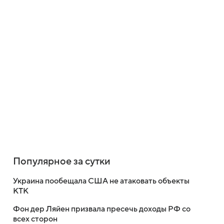
Популярное за сутки
Украина пообещала США не атаковать объекты
КТК
Фон дер Ляйен призвала пресечь доходы РФ со
всех сторон