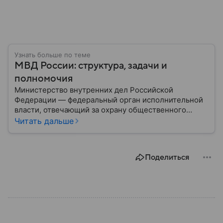
Узнать больше по теме
МВД России: структура, задачи и
полномочия
Министерство внутренних дел Российской
Федерации — федеральный орган исполнительной
власти, отвечающий за охрану общественного
порядка, борьбу с преступностью, обеспечение
Читать дальше
безопасности граждан и реализацию
государственной политики в сфере внутренних дел.
В материале рассказываем, чем занимается МВД
Поделиться
России, какие задачи выполняет министерство, как
устроена его структура, кто возглавляет ведомство
и какие полномочия оно имеет.