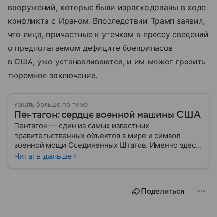
вооружений, которые были израсходованы в ходе
конфликта с Ираном. Впоследствии Трамп заявил,
что лица, причастные к утечкам в прессу сведений
о предполагаемом дефиците боеприпасов
в США, уже устанавливаются, и им может грозить
тюремное заключение.
Узнать больше по теме
Пентагон: сердце военной машины США
Пентагон — один из самых известных
правительственных объектов в мире и символ
военной мощи Соединенных Штатов. Именно здесь
располагается штаб-квартира Министерства
Читать дальше
обороны США, где принимаются ключевые решения
по вопросам национальной безопасности,
оборонной политики и военных операций.
Поделиться