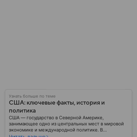
Узнать больше по теме
США: ключевые факты, история и
политика
США — государство в Северной Америке,
занимающее одно из центральных мест в мировой
экономике и международной политике. В
материале — основные сведения об этой стране.
Читать дальше