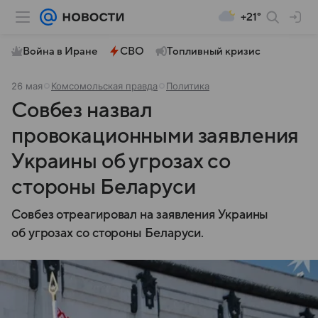
+21°
Война в Иране
СВО
Топливный кризис
26 мая
Комсомольская правда
Политика
Совбез назвал
провокационными заявления
Украины об угрозах со
стороны Беларуси
Совбез отреагировал на заявления Украины
об угрозах со стороны Беларуси.