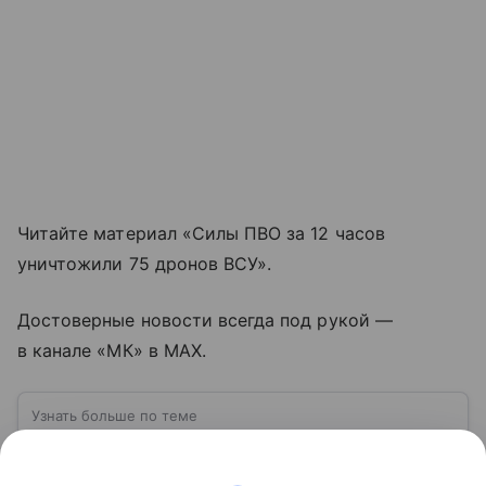
Читайте материал «Силы ПВО за 12 часов
уничтожили 75 дронов ВСУ».
Достоверные новости всегда под рукой —
в канале «МК» в MAX.
Узнать больше по теме
ПВО: что такое противовоздушная
оборона и как она защищает небо