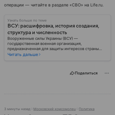
операции — читайте в разделе «СВО» на Life.ru.
Узнать больше по теме
ВСУ: расшифровка, история создания,
структура и численность
Вооруженные силы Украины (ВСУ) —
государственная военная организация,
предназначенная для защиты интересов страны
военным путем. Была создана после
Читать дальше
провозглашения независимости Украины в 1991
году. В материале — главное по теме.
Поделиться
3 минуты назад
Московский комсомолец
Политика