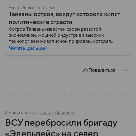
Узнать больше по теме
Тайвань: остров, вокруг которого кипят
политические страсти
Остров Тайвань известен своей развитой
экономикой, мощной индустрией высоких
технологий и живописной природой, которая
сочетает в себе современные мегаполисы и горные
Читать дальше
массивы. Конфликт вокруг его статуса остается
одним из главных источников противостояния в
Восточной Азии: собрали главное об этом
Поделиться
необычном регионе.
3 минуты назад
Life.ru
Политика
ВСУ перебросили бригаду
«Эдельвейс» на север