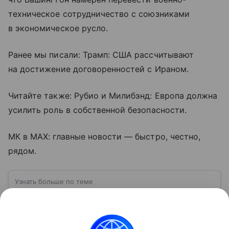
техническое сотрудничество с союзниками
в экономическое русло.
Ранее мы писали: Трамп: США рассчитывают
на достижение договоренностей с Ираном.
Читайте также: Рубио и Милибэнд: Европа должна
усилить роль в собственной безопасности.
МК в MAX: главные новости — быстро, честно,
рядом.
Узнать больше по теме
США: ключевые факты, история и
политика
США — государство в Северной Америке,
занимающее одно из центральных мест в мировой