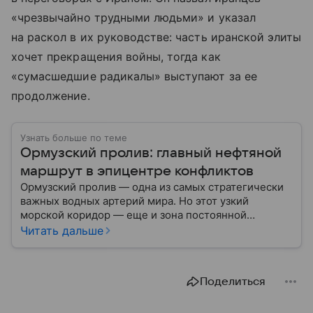
«чрезвычайно трудными людьми» и указал
на раскол в их руководстве: часть иранской элиты
хочет прекращения войны, тогда как
«сумасшедшие радикалы» выступают за ее
продолжение.
Узнать больше по теме
Ормузский пролив: главный нефтяной
маршрут в эпицентре конфликтов
Ормузский пролив — одна из самых стратегически
важных водных артерий мира. Но этот узкий
морской коридор — еще и зона постоянной
напряженности: Иран не раз угрожал перекрыть его
Читать дальше
в ответ на санкции и военные угрозы. Разбираемся,
где находится пролив, кому он принадлежит и
почему его безопасность волнует весь мир.
Поделиться