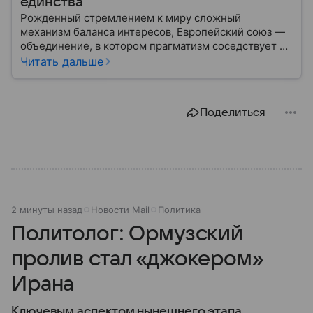
единства
Рожденный стремлением к миру сложный
механизм баланса интересов, Европейский союз —
объединение, в котором прагматизм соседствует с
идеализмом. Амбициозный проект превратил
Читать дальше
исторических соперников в политических
партнеров: собрали главное из истории ЕС.
Поделиться
2 минуты назад
Новости Mail
Политика
Политолог: Ормузский
пролив стал «джокером»
Ирана
Ключевым аспектом нынешнего этапа