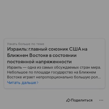
Узнать больше по теме
Израиль: главный союзник США на
Ближнем Востоке в состоянии
постоянной напряженности
Израиль — одна из самых обсуждаемых стран мира.
Небольшое по площади государство на Ближнем
Востоке играет непропорционально большую роль
в международной политике, безопасности и
Читать дальше
технологиях. В материале — главное об одном из
важнейших союзников США.
Поделиться