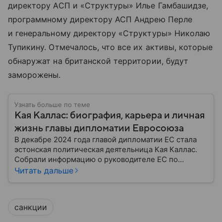
директору АСП и «Структуры» Илье Гамбашидзе,
программному директору АСП Андрею Перле
и генеральному директору «Структуры» Николаю
Тупикину. Отмечалось, что все их активы, которые
обнаружат на британской территории, будут
заморожены.
Узнать больше по теме
Кая Каллас: биография, карьера и личная
жизнь главы дипломатии Евросоюза
В декабре 2024 года главой дипломатии ЕС стала
эстонская политическая деятельница Кая Каллас.
Собрали информацию о руководителе ЕС по
международным делам и политике безопасности, а
Читать дальше
также узнали, с чего началась ее карьера.
санкции