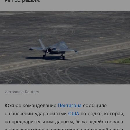
не пострадали.
Источник:
Reuters
Южное командование
Пентагона
сообщило
о нанесении удара силами
США
по лодке, которая,
по предварительным данным, была задействована
в транспортировке наркотиков в восточной части