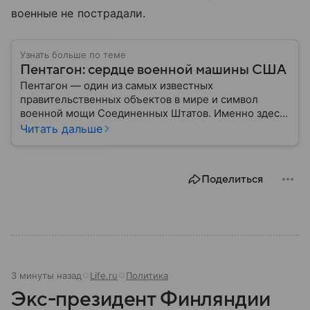
военные не пострадали.
Узнать больше по теме
Пентагон: сердце военной машины США
Пентагон — один из самых известных
правительственных объектов в мире и символ
военной мощи Соединенных Штатов. Именно здесь
располагается штаб-квартира Министерства
Читать дальше
обороны США, где принимаются ключевые решения
по вопросам национальной безопасности,
оборонной политики и военных операций.
Поделиться
3 минуты назад
Life.ru
Политика
Экс-президент Финляндии