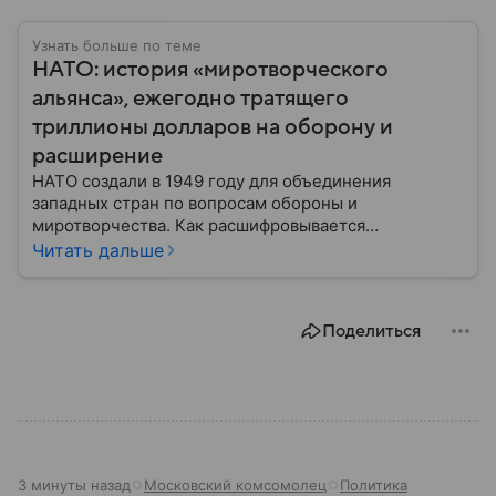
Узнать больше по теме
НАТО: история «миротворческого
альянса», ежегодно тратящего
триллионы долларов на оборону и
расширение
НАТО создали в 1949 году для объединения
западных стран по вопросам обороны и
миротворчества. Как расшифровывается
аббревиатура, для чего задумывали группировку и к
Читать дальше
каким последствиям привела деятельность альянса
— читайте в материале.
Поделиться
3 минуты назад
Московский комсомолец
Политика