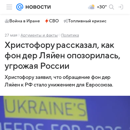
+30°
Война в Иране
СВО
Топливный кризис
27 мая
Аргументы и факты
Политика
Христофору рассказал, как
фон дер Ляйен опозорилась,
угрожая России
Христофору заявил, что обращение фон дер
Ляйен к РФ стало унижением для Евросоюза.