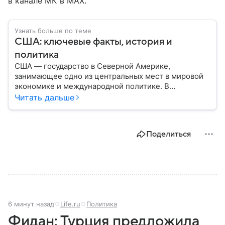
в канале МК в MAX.
Узнать больше по теме
США: ключевые факты, история и
политика
США — государство в Северной Америке,
занимающее одно из центральных мест в мировой
экономике и международной политике. В
материале — основные сведения об этой стране.
Читать дальше
Поделиться
6 минут назад
Life.ru
Политика
Фидан: Турция предложила