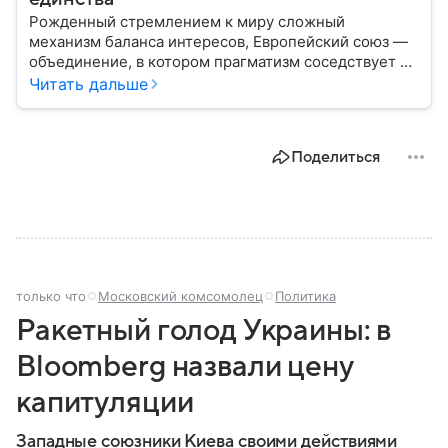
Рожденный стремлением к миру сложный
механизм баланса интересов, Европейский союз —
объединение, в котором прагматизм соседствует с
идеализмом. Амбициозный проект превратил
Читать дальше
исторических соперников в политических
партнеров: собрали главное из истории ЕС.
Поделиться
только что
Московский комсомолец
Политика
Ракетный голод Украины: в
Bloomberg назвали цену
капитуляции
Западные союзники Киева своими действиями