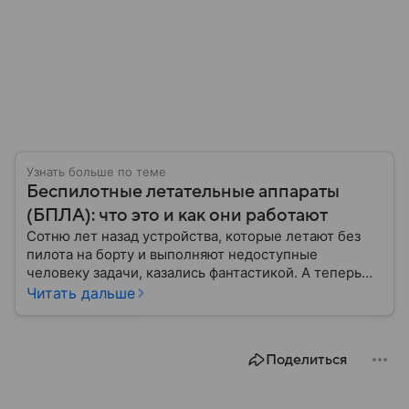
Узнать больше по теме
Беспилотные летательные аппараты
(БПЛА): что это и как они работают
Сотню лет назад устройства, которые летают без
пилота на борту и выполняют недоступные
человеку задачи, казались фантастикой. А теперь
они стали реальностью: собрали главное о
Читать дальше
беспилотных летательных аппаратах (БПЛА) и о
том, для чего они нужны.
Поделиться