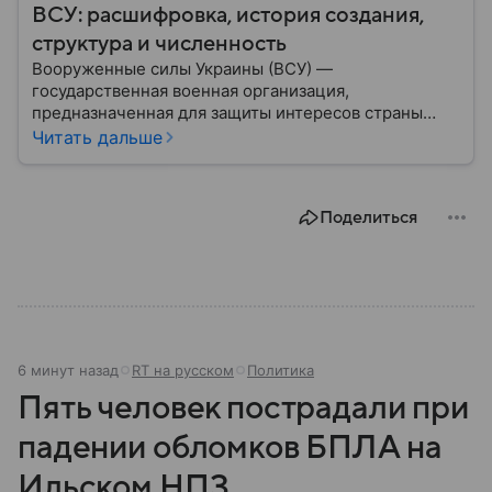
ВСУ: расшифровка, история создания,
структура и численность
Вооруженные силы Украины (ВСУ) —
государственная военная организация,
предназначенная для защиты интересов страны
военным путем. Была создана после
Читать дальше
провозглашения независимости Украины в 1991
году. В материале — главное по теме.
Поделиться
6 минут назад
RT на русском
Политика
Пять человек пострадали при
падении обломков БПЛА на
Ильском НПЗ