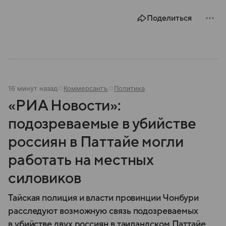
году. В материале — главное по теме.
Поделиться
16 минут назад
Коммерсантъ
Политика
«РИА Новости»:
подозреваемые в убийстве
россиян в Паттайе могли
работать на местных
силовиков
Тайская полиция и власти провинции Чонбури
расследуют возможную связь подозреваемых
в убийстве двух россиян в таиландском Паттайе