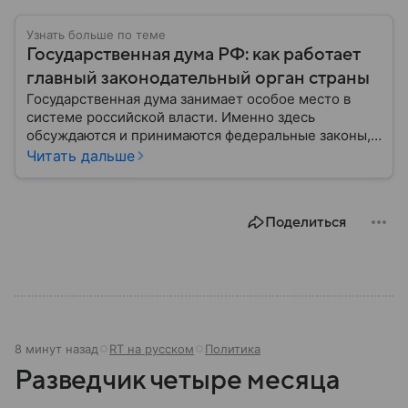
Узнать больше по теме
Государственная дума РФ: как работает
главный законодательный орган страны
Государственная дума занимает особое место в
системе российской власти. Именно здесь
обсуждаются и принимаются федеральные законы,
определяющие развитие государства, экономики и
Читать дальше
социальной сферы. Через нижнюю палату
парламента проходят важнейшие решения,
затрагивающие жизнь миллионов граждан.
Поделиться
Разбираемся, как устроена Госдума, какие
полномочия она имеет и как формируется ее
состав.
8 минут назад
RT на русском
Политика
Разведчик четыре месяца