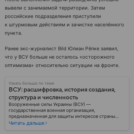
вывели с занимаемой территории. Затем
российские подразделения приступили
к штурмовым действиям и зачистке населённого
пункта.
Ранее экс-журналист Bild Юлиан Рёпке заявил,
что у ВСУ больше не осталось «осторожного
оптимизма» относительно ситуации на фронте.
Узнать больше по теме
ВСУ: расшифровка, история создания,
структура и численность
Вооруженные силы Украины (ВСУ) —
государственная военная организация,
предназначенная для защиты интересов страны
военным путем. Была создана после
Читать дальше
провозглашения независимости Украины в 1991