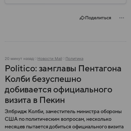
каким последствиям привела деятельность альянса
— читайте в материале.
Поделиться
20 минут назад
Новости Mail
Политика
Politico: замглавы Пентагона
Колби безуспешно
добивается официального
визита в Пекин
Элбридж Колби, заместитель министра обороны
США по политическим вопросам, несколько
месяцев пытается добиться официального визита