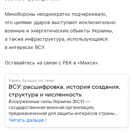
Минобороны неоднократно подчеркивало,
что целями ударов выступают исключительно
военные и энергетические объекты Украины,
а также инфраструктура, использующаяся
в интересах ВСУ.
Оставайтесь на связи с РБК в «Максе».
Узнать больше по теме
ВСУ: расшифровка, история создания,
структура и численность
Вооруженные силы Украины (ВСУ) —
государственная военная организация,
предназначенная для защиты интересов страны
военным путем. Была создана после
Читать дальше
провозглашения независимости Украины в 1991
году. В материале — главное по теме.