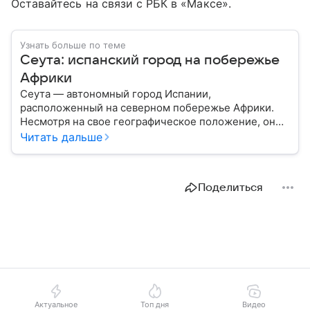
Оставайтесь на связи с РБК в «Максе».
Узнать больше по теме
Сеута: испанский город на побережье
Африки
Сеута — автономный город Испании,
расположенный на северном побережье Африки.
Несмотря на свое географическое положение, он
остается частью Испании и Европейского союза.
Читать дальше
Этот населенный пункт известен стратегическим
расположением у Гибралтарского пролива, богатой
историей и статусом одного из двух испанских
Поделиться
анклавов на африканском континенте: собрали о
нем главное.
Актуальное
Топ дня
Видео