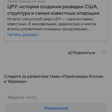
Узнать больше по теме
ЦРУ: история создания разведки США,
структура и самые известные операции
Из всех спецслужб мира ЦРУ — одна из самых
известных. В кинофильмах, видеоиграх и книгах
агенты управления показаны находчивыми,
смелыми и принципиальными людьми, для которых
Читать дальше
нет невыполнимых задач. Но реальность довольно
сильно отличается от картинки с экрана: собрали
главное об истории управления, его структуре и
Поделиться
главных его отличиях от ФБР.
Следите за развитием темы «Переговоры России
и Украины⁠»
Подписаться