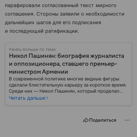
парафировали согласованный текст мирного
соглашения. Стороны заявили о необходимости
дальнейших шагов для его подписания
и последующей ратификации.
Узнать больше по теме
Никол Пашинян: биография журналиста
и оппозиционера, ставшего премьер-
министром Армении
В современной политике многие видные фигуры
сделали блистательную карьеру за короткое время.
Среди них — Никол Пашинян, который проделал
путь от журналиста и оппозиционера до главы
Читать дальше
правительства. Рассказываем, что это за человек и
как он относится к России.
Поделиться