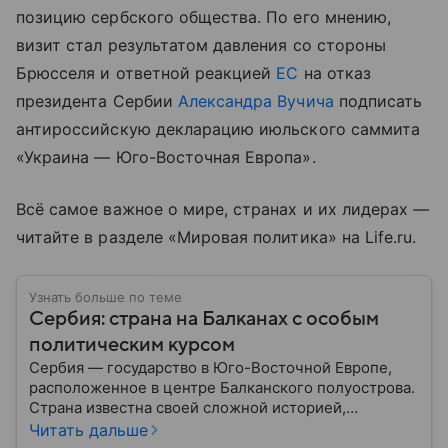
позицию сербского общества. По его мнению,
визит стал результатом давления со стороны
Брюсселя и ответной реакцией
ЕС
на отказ
президента Сербии
Александра Вучича
подписать
антироссийскую декларацию июльского саммита
«Украина — Юго-Восточная Европа».
Всё самое важное о мире, странах и их лидерах —
читайте в разделе «Мировая политика» на Life.ru.
Узнать больше по теме
Сербия: страна на Балканах с особым
политическим курсом
Сербия — государство в Юго-Восточной Европе,
расположенное в центре Балканского полуострова.
Страна известна своей сложной историей,
культурным наследием и особым
Читать дальше
внешнеполитическим курсом. В этом материале