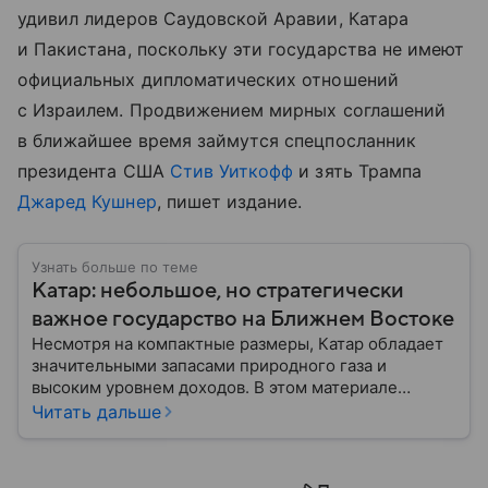
удивил лидеров Саудовской Аравии, Катара
и Пакистана, поскольку эти государства не имеют
официальных дипломатических отношений
с Израилем. Продвижением мирных соглашений
в ближайшее время займутся спецпосланник
президента США
Стив Уиткофф
и зять Трампа
Джаред Кушнер
, пишет издание.
Узнать больше по теме
Катар: небольшое, но стратегически
важное государство на Ближнем Востоке
Несмотря на компактные размеры, Катар обладает
значительными запасами природного газа и
высоким уровнем доходов. В этом материале
разбираем, что из себя представляет это
Читать дальше
государство, где оно расположено, как
складывалась его история и какое оно имеет
значение на мировой арене.