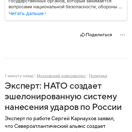
государственных органов, который занимается
вопросами национальной безопасности, обороны и
стратегического планирования. В этом материале
Читать дальше
— подробная информация о том, как появился
Совбез РФ, кто в него входит, какие задачи он
выполняет и какое значение имеет для государства.
Поделиться
1 минуту назад
Московский комсомолец
Политика
Эксперт: НАТО создает
эшелонированную систему
нанесения ударов по России
Эксперт по работе Сергей Карнаухов заявил,
что Североатлантический альянс создает