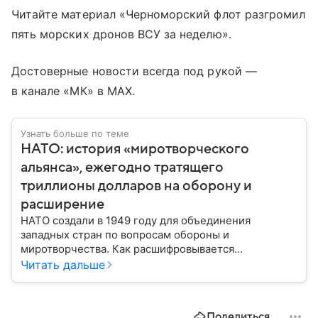
Читайте материал «Черноморский флот разгромил
пять морских дронов ВСУ за неделю».
Достоверные новости всегда под рукой —
в канале «МК» в MAX.
Узнать больше по теме
НАТО: история «миротворческого
альянса», ежегодно тратящего
триллионы долларов на оборону и
расширение
НАТО создали в 1949 году для объединения
западных стран по вопросам обороны и
миротворчества. Как расшифровывается
аббревиатура, для чего задумывали группировку и к
Читать дальше
каким последствиям привела деятельность альянса
— читайте в материале.
Поделиться