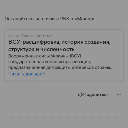
Оставайтесь на связи с РБК в «Максе».
Узнать больше по теме
ВСУ: расшифровка, история создания,
структура и численность
Вооруженные силы Украины (ВСУ) —
государственная военная организация,
предназначенная для защиты интересов страны
военным путем. Была создана после
Читать дальше
провозглашения независимости Украины в 1991
году. В материале — главное по теме.
Поделиться