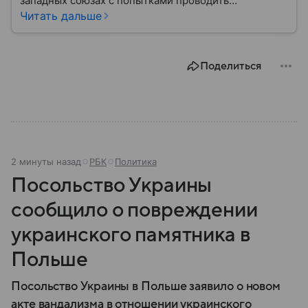
западных союзах с попытками проводить
самостоятельный курс. Страна входит в ЕС и НАТО,
Читать дальше
но в последние годы всё чаще демонстрирует
собственный подход к международной повестке.
Поделиться
2 минуты назад
РБК
Политика
Посольство Украины
сообщило о повреждении
украинского памятника в
Польше
Посольство Украины в Польше заявило о новом
акте вандализма в отношении украинского