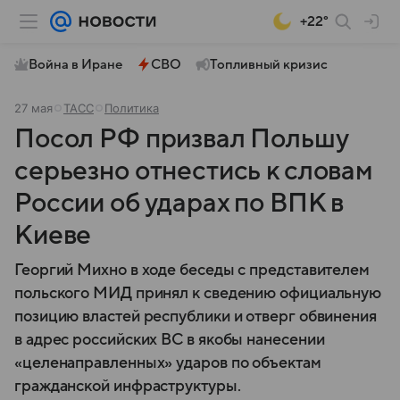
+22°
Война в Иране
СВО
Топливный кризис
27 мая
ТАСС
Политика
Посол РФ призвал Польшу
серьезно отнестись к словам
России об ударах по ВПК в
Киеве
Георгий Михно в ходе беседы с представителем
польского МИД принял к сведению официальную
позицию властей республики и отверг обвинения
в адрес российских ВС в якобы нанесении
«целенаправленных» ударов по объектам
гражданской инфраструктуры.