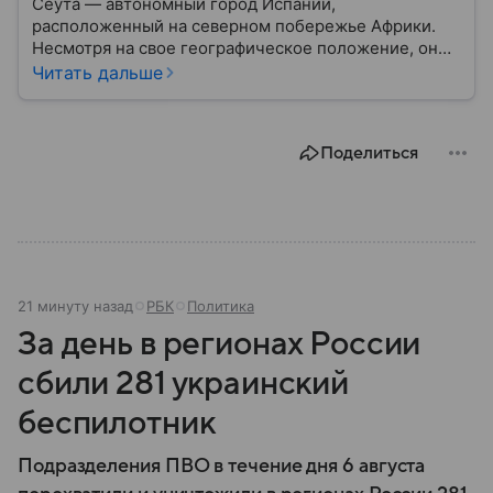
Сеута — автономный город Испании,
расположенный на северном побережье Африки.
Несмотря на свое географическое положение, он
остается частью Испании и Европейского союза.
Читать дальше
Этот населенный пункт известен стратегическим
расположением у Гибралтарского пролива, богатой
историей и статусом одного из двух испанских
Поделиться
анклавов на африканском континенте: собрали о
нем главное.
22 минуты назад
РБК
Политика
За день в регионах России
сбили 281 украинский
беспилотник
Подразделения ПВО в течение дня 6 августа